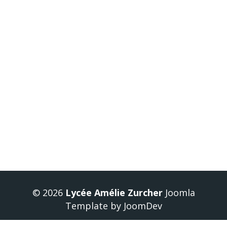
The bac exam: an oral examination/an oral
interview of 20 minutes (+ 20 minutes
preparation).
To graduate your Bac with honors « Euro
class » written on the certificate, you have to:
score
12
at least in English (main exam),
score
10
or over for the oral
examination/exam in Euro class.
Précédent
Suivant
© 2026
Lycée Amélie Zurcher
Joomla
Template
by
JoomDev