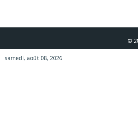
Merci par avance pour votre participation solidaire
© 2
samedi, août 08, 2026