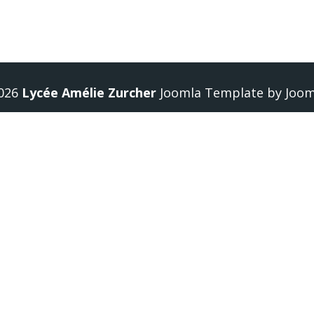
 !
026
Lycée Amélie Zurcher
Joomla Template
by
Joo