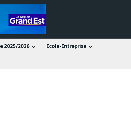
e 2025/2026
Ecole-Entreprise
ements
au profit de la
Croix-Rouge de Cernay
.
sition à la vie scolaire pour y déposer vos dons.
nts et adultes.