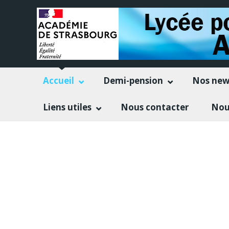
Accueil
Demi-pension
Nos new
Liens utiles
Nous contacter
Nou
Collecte de vêtements
Dans le cadre de leur projet de chef-d'oeuvre, 
La collecte se déroulera du
vendredi 2 mai au ma
Nous faisons appel à votre
générosité
: vous po