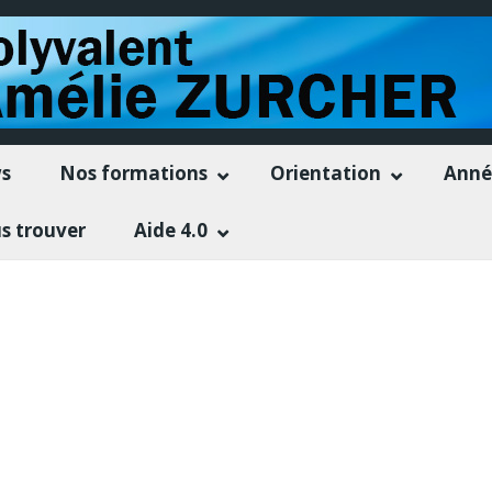
s
Nos formations
Orientation
Anné
s trouver
Aide 4.0
les élèves de Seconde CAP EPC organisent une
collecte de vêt
rdi 13 mai
, au sein du lycée. Une caisse est mise à votre dispo
uvez apporter des
vêtements propres et en bon état
, pour enfa