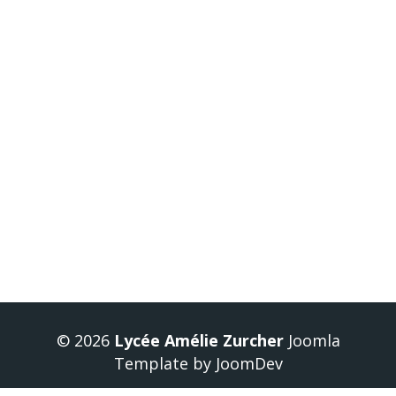
Plus d'articles...
Géosciences et dynamique des paysages
Festival du film Italien
Découvrir la filière STMG : Futur patron en
formation !
Conférence et Ma thèse en 180 secondes
Conseils de classe du 2e trimestre
Page 1 sur 16
1
2
3
4
5
6
7
8
9
10
Suivant
Fin
© 2026
Lycée Amélie Zurcher
Joomla
Template
by
JoomDev